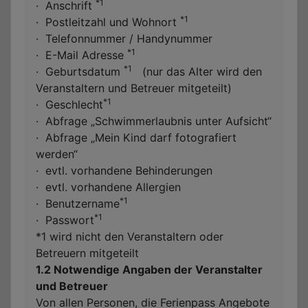
*1
·
Anschrift
*1
·
Postleitzahl und Wohnort
·
Telefonnummer / Handynummer
*1
·
E-Mail Adresse
*1
·
Geburtsdatum
(nur das Alter wird den
Veranstaltern und Betreuer mitgeteilt)
*1
·
Geschlecht
·
Abfrage „Schwimmerlaubnis unter Aufsicht“
·
Abfrage „Mein Kind darf fotografiert
werden“
·
evtl. vorhandene Behinderungen
·
evtl. vorhandene Allergien
*1
·
Benutzername
*1
·
Passwort
*1 wird nicht den Veranstaltern oder
Betreuern mitgeteilt
1.2 Notwendige Angaben der Veranstalter
und Betreuer
Von allen Personen, die Ferienpass Angebote