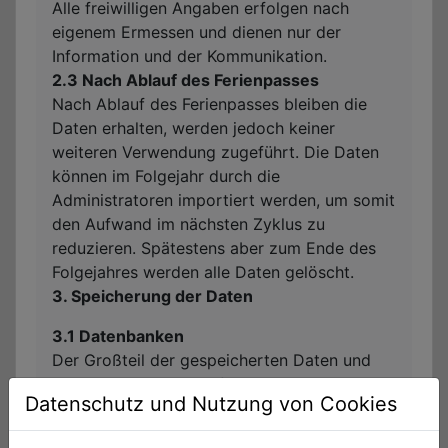
Alle freiwilligen Angaben erfolgen nach
eigenem Ermessen und dienen nur der
Information und der Kommunikation.
2.3 Nach Ablauf des Ferienpasses
Nach Ablauf des Ferienpasses bleiben die
Daten erhalten, werden jedoch keiner
weiteren Verwendung zugeführt. Die Daten
können im Folgejahr durch die
Administratoren importiert werden, um somit
den Aufwand im nächsten Zyklus zu
reduzieren. Spätestens aber zum Ende des
Folgejahres werden alle Daten gelöscht.
3. Speicherung der Daten
3.1 Datenbanken
Der Großteil der gespeicherten Daten und
deren Verarbeitung erfolgt über
Datenschutz und Nutzung von Cookies
Datenbanken, die sich auf einem gesicherten
Server befinden.