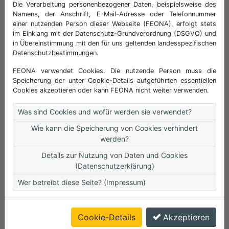
3.2 Cookies
Die Verarbeitung personenbezogener Daten, beispielsweise des
Namens, der Anschrift, E-Mail-Adresse oder Telefonnummer
Die Internetseiten verwenden an mehreren
einer nutzenden Person dieser Webseite (FEONA), erfolgt stets
Stellen so genannte Cookies. Sie dienen
im Einklang mit der Datenschutz-Grundverordnung (DSGVO) und
dazu, unser Angebot nutzerfreundlicher,
in Übereinstimmung mit den für uns geltenden landesspezifischen
effektiver und sicherer zu machen. Cookies
Datenschutzbestimmungen.
sind kleine Textdateien, die auf Ihrem
FEONA verwendet Cookies. Die nutzende Person muss die
Rechner abgelegt werden und die Ihr
Speicherung der unter Cookie-Details aufgeführten essentiellen
Browser speichert. Die von uns verwendeten
Cookies akzeptieren oder kann FEONA nicht weiter verwenden.
Cookies sind so genannte „Session-Cookies“
Was sind Cookies und wofür werden sie verwendet?
(.ASPXANONYMOUS und Fepa.2007). Sie
werden nach Ende Ihres Besuchs
Wie kann die Speicherung von Cookies verhindert
automatisch gelöscht. Cookies richten auf
werden?
Ihrem Rechner keinen Schaden an und
Details zur Nutzung von Daten und Cookies
enthalten keine Viren oder andere
(Datenschutzerklärung)
Schadprogramme.
Wer betreibt diese Seite? (Impressum)
4. Schutz der Daten
Cookie-Details
Akzeptieren
Die gespeicherten Daten werden